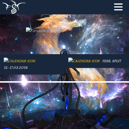
NATRAG
NASLOVNA
NOVOSTI
FESB, SPLIT
PROGRAM
15.-17.03.2019.
ZA POSJETITELJE
SUPER H.I.K.
UDRUGA F&ST
PODRŠKA