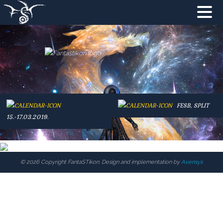
NATRAG
NASLOVNA
NOVOSTI
FESB, SPLIT
PROGRAM
15.-17.03.2019.
ZA POSJETITELJE
© 2026 Copyright FantaSTikon. Design and implementation by
Avensys
SUPER H.I.K.
UDRUGA F&ST
PODRŠKA